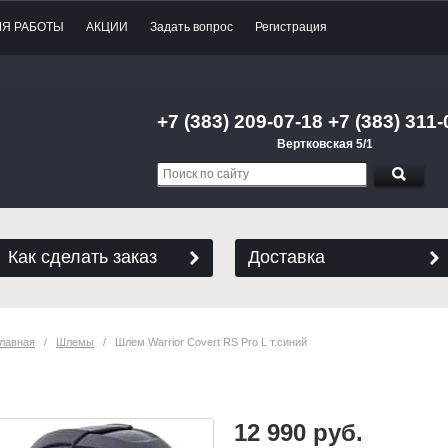
МЯ РАБОТЫ
АКЦИИ
Задать вопрос
Регистрация
+7 (383) 209-07-18 +7 (383) 311-
Вертковская 5/1
Как сделать заказ
Доставка
лавная
   /   
Шлемы
   /   Шлем Warrior Covert RS Pro L т.синий
Шлем Warrior Covert RS Pro L
12 990 руб.