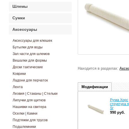
Шлемы
Сумки
Аксессуары
Аксессуары для клюшек
Бутылки для воды
Зап.части для шлемов
Вешалки для формы
Доски тактические
Находится в разделах:
Аксе
Коврики
Ладони для перчаток
Модификации
Лента
Лезвия | Стаканы | Стельки
Ручка Хорс
Липучки для щитков
структура 
Нашивки на свитера
Sr
990 руб.
Оселки | Камни
Подтяжки для трусов
Подшлемники