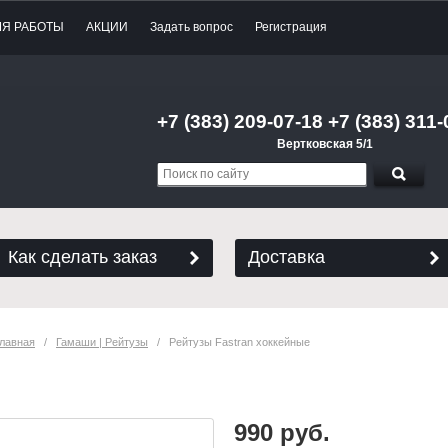
МЯ РАБОТЫ
АКЦИИ
Задать вопрос
Регистрация
+7 (383) 209-07-18 +7 (383) 311-
Вертковская 5/1
Как сделать заказ
Доставка
лавная
   /   
Гамаши | Рейтузы
   /   Рейтузы Fastran хоккейные
Рейтузы Fastran хоккейные
990 руб.