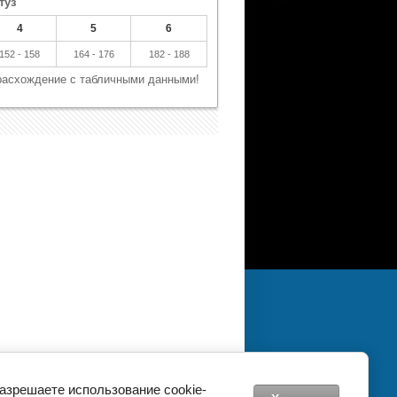
туз
4
5
6
152 - 158
164 - 176
182 - 188
 расхождение с табличными данными!
разрешаете использование cookie-