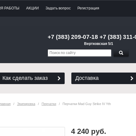
МЯ РАБОТЫ
АКЦИИ
Задать вопрос
Регистрация
+7 (383) 209-07-18 +7 (383) 311-
Вертковская 5/1
Как сделать заказ
Доставка
лавная
   /   
Экипировка
   /   
Перчатки
   /   Перчатки Mad Guy Strike IV Yth
Перчатки Mad Guy Strike IV Yth
4 240 руб.