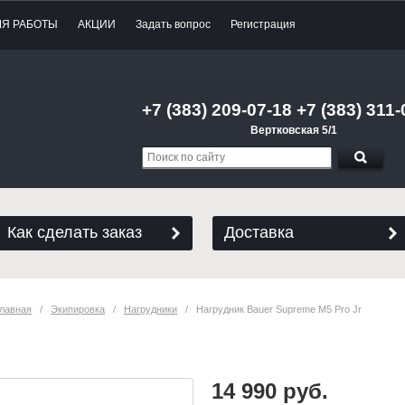
МЯ РАБОТЫ
АКЦИИ
Задать вопрос
Регистрация
+7 (383) 209-07-18 +7 (383) 311-
Вертковская 5/1
Как сделать заказ
Доставка
лавная
   /   
Экипировка
   /   
Нагрудники
   /   Нагрудник Bauer Supreme M5 Pro Jr
Нагрудник Bauer Supreme M5 Pro Jr
14 990 руб.