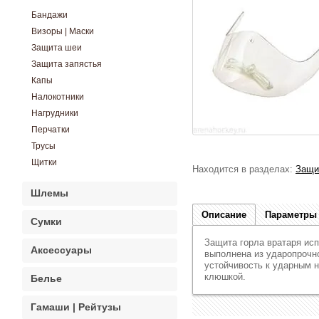
Бандажи
Визоры | Маски
Защита шеи
Защита запястья
Капы
Налокотники
Нагрудники
Перчатки
Трусы
Щитки
Находится в разделах:
Защи
Шлемы
Описание
Параметры
Сумки
Защита горла вратаря ис
Аксессуары
выполнена из ударопрочно
устойчивость к ударным н
клюшкой.
Белье
Гамаши | Рейтузы