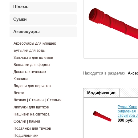
Шлемы
Сумки
Аксессуары
Аксессуары для клюшек
Бутылки для воды
Зап.части для шлемов
Вешалки для формы
Доски тактические
Находится в разделах:
Аксе
Коврики
Ладони для перчаток
Модификации
Лента
Лезвия | Стаканы | Стельки
Ручка Хорс
Липучки для щитков
рифленая
Нашивки на свитера
структура J
990 руб.
Оселки | Камни
Подтяжки для трусов
Подшлемники