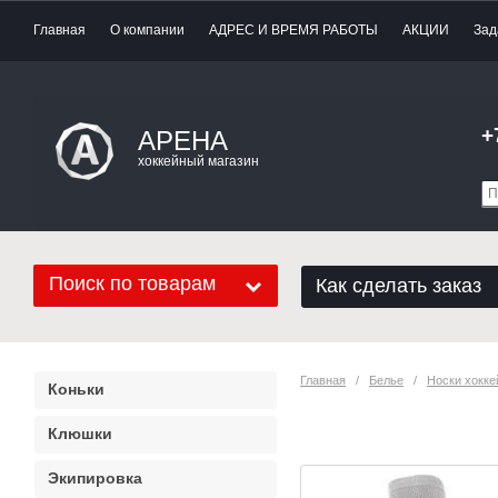
Главная
О компании
АДРЕС И ВРЕМЯ РАБОТЫ
АКЦИИ
Зад
+
АРЕНА
хоккейный магазин
Поиск по товарам
Как сделать заказ
Главная
   /   
Белье
   /   
Носки хокк
Коньки
Носки Mad Gu
Клюшки
Экипировка