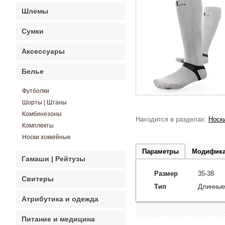
Шлемы
Сумки
Аксессуары
Белье
Футболки
Шорты | Штаны
Комбинезоны
Находится в разделах:
Носк
Комплекты
Носки хоккейные
Параметры
Модифик
Гамаши | Рейтузы
Размер
35-38
Свитеры
Тип
Длинные
Атрибутика и одежда
Питание и медицина