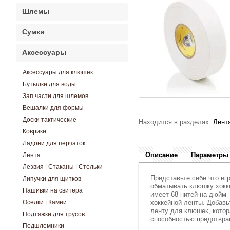
Шлемы
Сумки
Аксессуары
Аксессуары для клюшек
Бутылки для воды
Зап.части для шлемов
Вешалки для формы
Доски тактические
Находится в разделах:
Лент
Коврики
Ладони для перчаток
Описание
Параметры
Лента
Лезвия | Стаканы | Стельки
Представьте себе что иг
Липучки для щитков
обматывать клюшку хокк
Нашивки на свитера
имеет 68 нитей на дюйм
Оселки | Камни
хоккейной ленты. Добавь
ленту для клюшек, котор
Подтяжки для трусов
способностью предотвра
Подшлемники