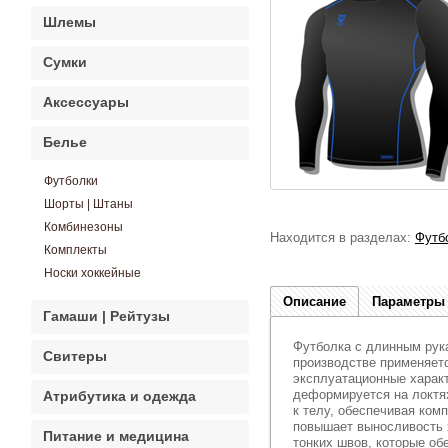
Шлемы
Сумки
Аксессуары
Белье
Футболки
Шорты | Штаны
Комбинезоны
Находится в разделах:
Футб
Комплекты
Носки хоккейные
Описание
Параметры
Гамаши | Рейтузы
Футболка с длинным рука
Свитеры
производстве применяетс
эксплуатационные характ
деформируется на локтя
Атрибутика и одежда
к телу, обеспечивая ком
повышает выносливость 
Питание и медицина
тонких швов, которые об