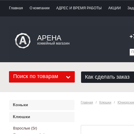
Главная
О компании
АДРЕС И ВРЕМЯ РАБОТЫ
АКЦИИ
Зад
+
АРЕНА
хоккейный магазин
Поиск по товарам
Как сделать заказ
Главная
   /   
Клюшки
   /   
Юниорские
Коньки
Хоккейная клюш
Клюшки
Взрослые (Sr)