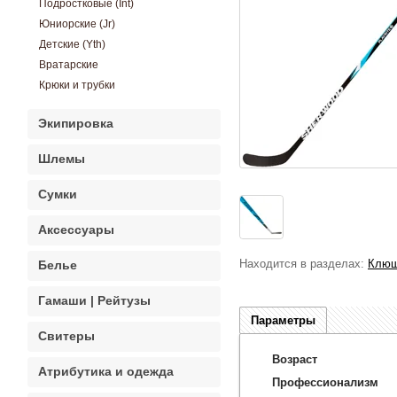
Подростковые (Int)
Юниорские (Jr)
Детские (Yth)
Вратарские
Крюки и трубки
Экипировка
Шлемы
Сумки
Аксессуары
Находится в разделах:
Клюш
Белье
Гамаши | Рейтузы
Параметры
Свитеры
Возраст
Атрибутика и одежда
Профессионализм