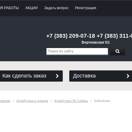
МЯ РАБОТЫ
АКЦИИ
Задать вопрос
Регистрация
+7 (383) 209-07-18 +7 (383) 311-
Вертковская 5/1
Как сделать заказ
Доставка
лавная
   /   
Атрибутика и одежда
   /   
Атрибутика ХК Сибирь
   /   Бейсболки
Бейсболки с символикой ХК Сибирь 