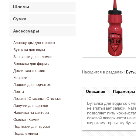
Шлемы
Сумки
Аксессуары
Аксессуары для клюшек
Бутылки для воды
Зап.части для шлемов
Вешалки для формы
Доски тактические
Находится в разделах:
Буты
Коврики
Ладони для перчаток
Описание
Параметры
Лента
Лезвия | Стаканы | Стельки
Бутылка для воды со сме
Липучки для щитков
не впитывает запахи, мат
Нашивки на свитера
позволяет пить хоккеиста
боковой поверхности нане
Оселки | Камни
широкому горлышку бутыл
Подтяжки для трусов
Подшлемники